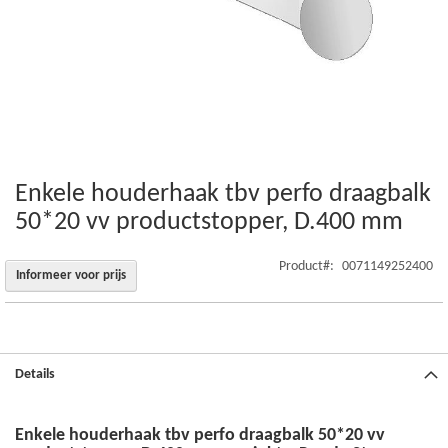
Enkele houderhaak tbv perfo draagbalk
Ga
naar
50*20 vv productstopper, D.400 mm
het
begin
Product
0071149252400
van
Informeer voor prijs
de
afbeeldingen-
gallerij
Details
Enkele houderhaak tbv perfo draagbalk 50*20 vv