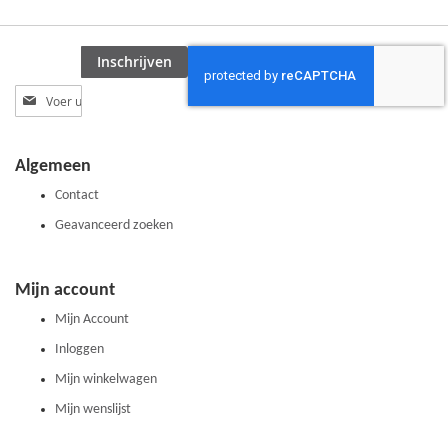
Inschrijven
Abonneer
u
op
onze
Algemeen
nieuwsbrief
Contact
Geavanceerd zoeken
Mijn account
Mijn Account
Inloggen
Mijn winkelwagen
Mijn wenslijst